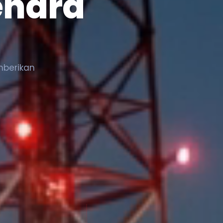
enara
mberikan